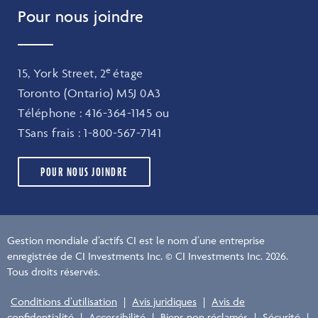
Pour nous joindre
e
15, York Street, 2
étage
Toronto (Ontario) M5J 0A3
Téléphone :
416-364-1145
ou
TSans frais :
1-800-567-7141
POUR NOUS JOINDRE
Gestion mondiale d’actifs CI est le nom d’une entreprise
enregistrée de CI Investments Inc. © CI Investments Inc. 2026.
Tous droits réservés.
Conditions d’utilisation
|
Avis juridiques
|
Avis de
confidentialité
|
Accessibilité
|
Biens non réclamés
|
Sécurité
|