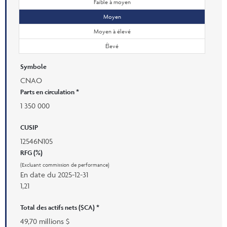
Faible à moyen
Moyen
Moyen à élevé
Élevé
Symbole
CNAO
Parts en circulation *
1 350 000
CUSIP
12546N105
RFG (%)
(Excluant commission de performance)
En date du
2025-12-31
1,21
Total des actifs nets ($CA) *
49,70 millions $