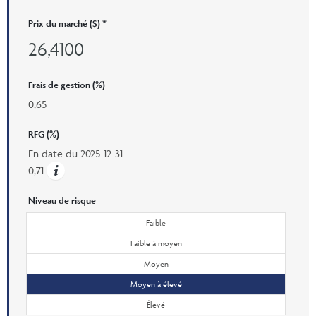
Prix ​​du marché ($) *
26,4100
Frais de gestion (%)
0,65
RFG (%)
En date du
2025-12-31
0,71
Niveau de risque
Faible
Faible à moyen
Moyen
Moyen à élevé
Élevé