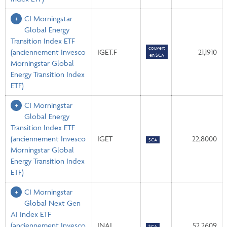
CI Morningstar
Global Energy
Transition Index ETF
couvert
(anciennement Invesco
IGET.F
21,1910
en $CA
Morningstar Global
Energy Transition Index
ETF)
CI Morningstar
Global Energy
Transition Index ETF
(anciennement Invesco
IGET
22,8000
$CA
Morningstar Global
Energy Transition Index
ETF)
CI Morningstar
Global Next Gen
AI Index ETF
(anciennement Invesco
INAI
52,2609
$CA