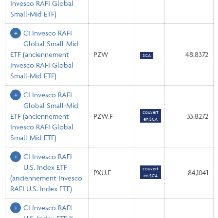
Invesco RAFI Global
Small-Mid ETF)
CI Invesco RAFI
Global Small-Mid
ETF
(anciennement
PZW
48,8372
$CA
Invesco RAFI Global
Small-Mid ETF)
CI Invesco RAFI
Global Small-Mid
couvert
ETF
(anciennement
PZW.F
33,8272
en $CA
Invesco RAFI Global
Small-Mid ETF)
CI Invesco RAFI
U.S. Index ETF
couvert
PXU.F
84,1041
en $CA
(anciennement Invesco
RAFI U.S. Index ETF)
CI Invesco RAFI