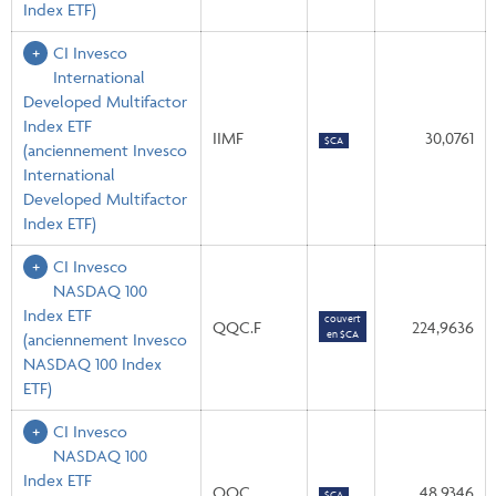
Index ETF)
CI Invesco
International
Developed Multifactor
Index ETF
IIMF
30,0761
$CA
(anciennement Invesco
International
Developed Multifactor
Index ETF)
CI Invesco
NASDAQ 100
Index ETF
couvert
QQC.F
224,9636
en $CA
(anciennement Invesco
NASDAQ 100 Index
ETF)
CI Invesco
NASDAQ 100
Index ETF
QQC
48,9346
$CA