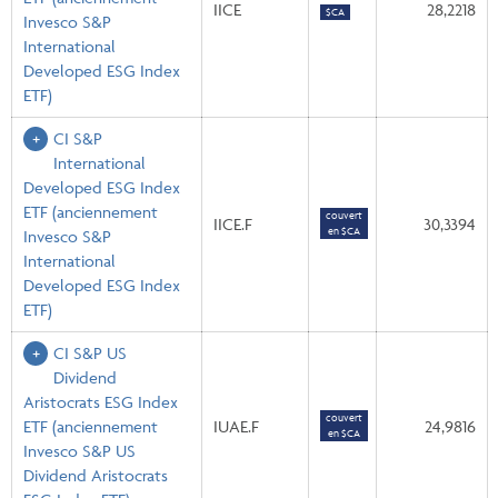
IICE
28,2218
$CA
Invesco S&P
International
Developed ESG Index
ETF)
CI S&P
International
Developed ESG Index
ETF
(anciennement
couvert
IICE.F
30,3394
en $CA
Invesco S&P
International
Developed ESG Index
ETF)
CI S&P US
Dividend
Aristocrats ESG Index
couvert
ETF
(anciennement
IUAE.F
24,9816
en $CA
Invesco S&P US
Dividend Aristocrats