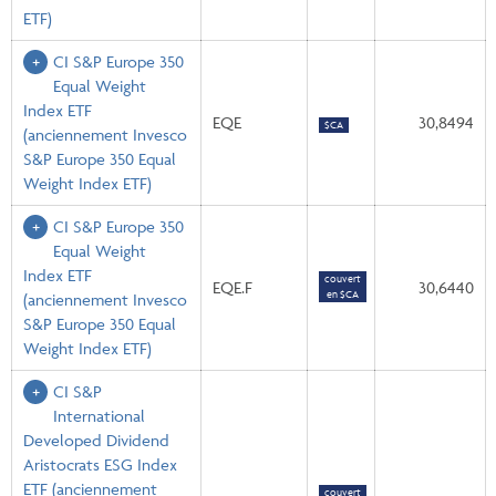
ETF)
CI S&P Europe 350
Equal Weight
Index ETF
EQE
30,8494
$CA
(anciennement Invesco
S&P Europe 350 Equal
Weight Index ETF)
CI S&P Europe 350
Equal Weight
Index ETF
couvert
EQE.F
30,6440
en $CA
(anciennement Invesco
S&P Europe 350 Equal
Weight Index ETF)
CI S&P
International
Developed Dividend
Aristocrats ESG Index
ETF
(anciennement
couvert