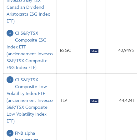
Invesco S&P/TSX
Canadian Dividend
Aristocrats ESG Index
ETF)
CI S&P/TSX
Composite ESG
Index ETF
ESGC
42,9495
$CA
(anciennement Invesco
S&P/TSX Composite
ESG Index ETF)
CI S&P/TSX
Composite Low
Volatility Index ETF
(anciennement Invesco
TLV
44,4241
$CA
S&P/TSX Composite
Low Volatility Index
ETF)
FNB alpha
innovateurs