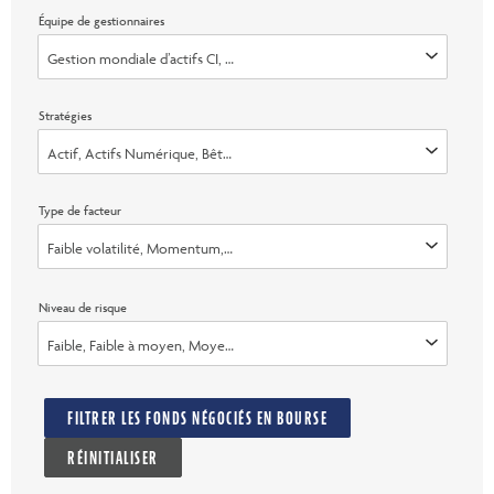
Équipe de gestionnaires
Gestion mondiale d’actifs CI, One Capital Management, LLC, Galaxy Digital
Stratégies
Actif, Actifs Numérique, Bêta, Bêta intelligent, FNB de répartition de l’a
Type de facteur
Faible volatilité, Momentum, Valeur, Multifactoriel, Qualité, Dividende
Niveau de risque
Faible, Faible à moyen, Moyen, Moyen &agrave; &eacute;lev&eacute;, Él
FILTRER LES FONDS NÉGOCIÉS EN BOURSE
RÉINITIALISER