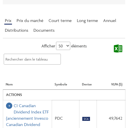
Prix
Prix ​​du marché
Court terme
Long terme
Annuel
Distributions
Documents
Afficher
éléments
Nom
Symbole
Devise
VLPA ($)
ACTIONS
CI Canadian
Dividend Index ETF
(anciennement Invesco
PDC
49,7642
$CA
Canadian Dividend