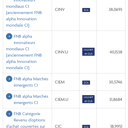
mondiaux CI
CINV
38,0693
$CA
(anciennement FNB
alpha Innovation
mondiale CI)
FNB alpha
innovateurs
mondiaux CI
couvert
CINV.U
40,1538
en $US
(anciennement FNB
alpha Innovation
mondiale CI)
FNB alpha Marchés
CIEM
30,5746
$CA
émergents CI
FNB alpha Marchés
couvert
CIEM.U
31,8684
en $US
émergents CI
FNB Catégorie
Revenu d'options
d'achat couvertes sur
CIC
18,9951
$CA