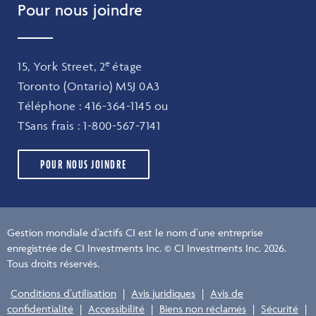
Pour nous joindre
e
15, York Street, 2
étage
Toronto (Ontario) M5J 0A3
Téléphone :
416-364-1145
ou
TSans frais :
1-800-567-7141
POUR NOUS JOINDRE
Gestion mondiale d’actifs CI est le nom d’une entreprise
enregistrée de CI Investments Inc. © CI Investments Inc. 2026.
Tous droits réservés.
Conditions d’utilisation
|
Avis juridiques
|
Avis de
confidentialité
|
Accessibilité
|
Biens non réclamés
|
Sécurité
|