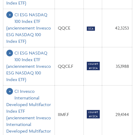
Index ETF)
CI ESG NASDAQ
100 Index ETF
(anciennement Invesco
QQCE
42,3253
$CA
ESG NASDAQ 100
Index ETF)
CI ESG NASDAQ
100 Index ETF
couvert
(anciennement Invesco
QQCE.F
35,1988
en $CA
ESG NASDAQ 100
Index ETF)
CI Invesco
International
Developed Multifactor
Index ETF
couvert
IIMF.F
29,4144
en $CA
(anciennement Invesco
International
Developed Multifactor