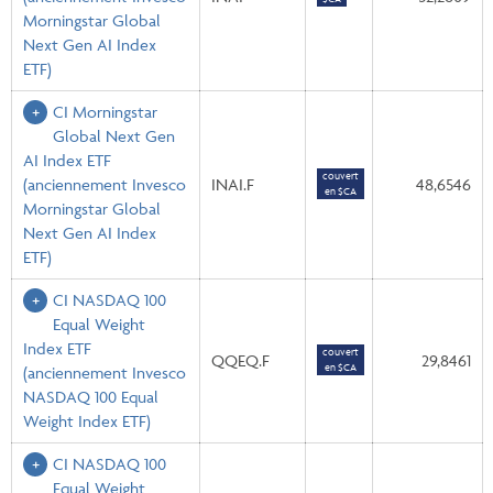
Morningstar Global
Next Gen AI Index
ETF)
CI Morningstar
Global Next Gen
AI Index ETF
couvert
(anciennement Invesco
INAI.F
48,6546
en $CA
Morningstar Global
Next Gen AI Index
ETF)
CI NASDAQ 100
Equal Weight
Index ETF
couvert
QQEQ.F
29,8461
en $CA
(anciennement Invesco
NASDAQ 100 Equal
Weight Index ETF)
CI NASDAQ 100
Equal Weight