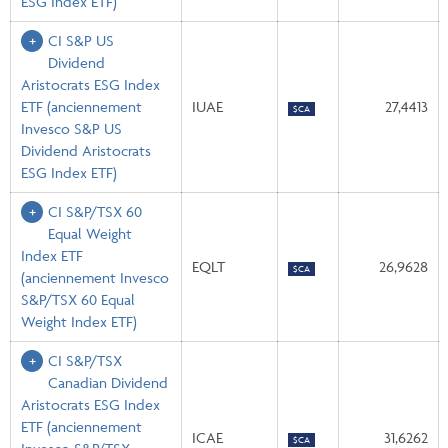
ESG Index ETF)
CI S&P US
Dividend
Aristocrats ESG Index
ETF
(anciennement
IUAE
27,4413
$CA
Invesco S&P US
Dividend Aristocrats
ESG Index ETF)
CI S&P/TSX 60
Equal Weight
Index ETF
EQLT
26,9628
$CA
(anciennement Invesco
S&P/TSX 60 Equal
Weight Index ETF)
CI S&P/TSX
Canadian Dividend
Aristocrats ESG Index
ETF
(anciennement
ICAE
31,6262
$CA