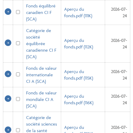
Fonds équilibré
Aperçu du
2026-07-
canadien CI F
fonds.pdf (111K)
24
($CA)
Catégorie de
société
Aperçu du
2026-07-
équilibrée
fonds.pdf (112K)
24
canadienne CI F
($CA)
Fonds de valeur
Aperçu du
2026-07-
internationale
fonds.pdf (115K)
24
CI A ($CA)
Fonds de valeur
Aperçu du
2026-07-
mondiale CI A
fonds.pdf (116K)
24
($CA)
Catégorie de
société sciences
Aperçu du
2026-07-
de la santé