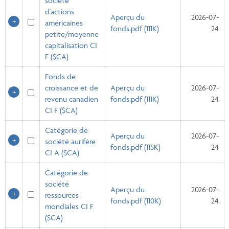
société
d'actions
Aperçu du
2026-07-
américaines
fonds.pdf (111K)
24
petite/moyenne
capitalisation CI
F ($CA)
Fonds de
croissance et de
Aperçu du
2026-07-
revenu canadien
fonds.pdf (111K)
24
CI F ($CA)
Catégorie de
Aperçu du
2026-07-
société aurifère
fonds.pdf (115K)
24
CI A ($CA)
Catégorie de
société
Aperçu du
2026-07-
ressources
fonds.pdf (110K)
24
mondiales CI F
($CA)