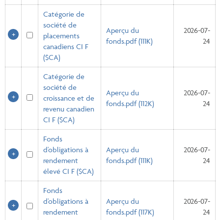
Catégorie de
société de
Aperçu du
2026-07-
placements
fonds.pdf (111K)
24
canadiens CI F
($CA)
Catégorie de
société de
Aperçu du
2026-07-
croissance et de
fonds.pdf (112K)
24
revenu canadien
CI F ($CA)
Fonds
d'obligations à
Aperçu du
2026-07-
rendement
fonds.pdf (111K)
24
élevé CI F ($CA)
Fonds
d'obligations à
Aperçu du
2026-07-
rendement
fonds.pdf (117K)
24