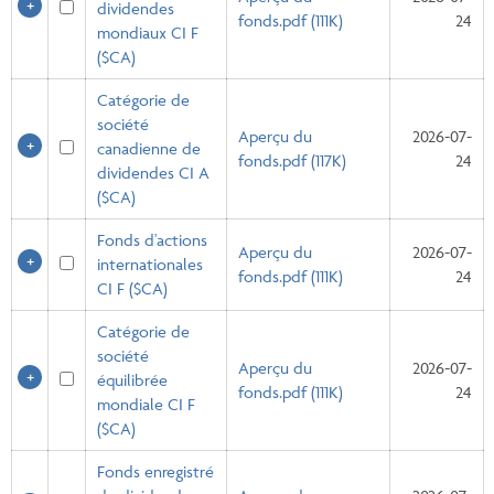
dividendes
fonds.pdf (111K)
24
mondiaux CI F
($CA)
Catégorie de
société
Aperçu du
2026-07-
canadienne de
fonds.pdf (117K)
24
dividendes CI A
($CA)
Fonds d'actions
Aperçu du
2026-07-
internationales
fonds.pdf (111K)
24
CI F ($CA)
Catégorie de
société
Aperçu du
2026-07-
équilibrée
fonds.pdf (111K)
24
mondiale CI F
($CA)
Fonds enregistré