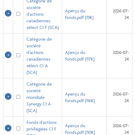
Catégorie de
société
Aperçu du
2026-07-
d'actions
fonds.pdf (111K)
24
canadiennes
sélect CI F ($CA)
Catégorie de
société
d'actions
Aperçu du
2026-07-
canadiennes
fonds.pdf (117K)
24
sélect CI A
($CA)
Catégorie de
société
Aperçu du
2026-07-
mondiale
fonds.pdf (116K)
24
Synergy CI A
($CA)
Fonds d'actions
Aperçu du
2026-07-
privilégiées CI F
fonds.pdf (110K)
24