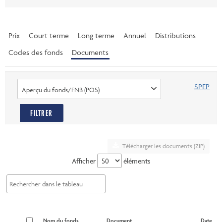
Prix
Court terme
Long terme
Annuel
Distributions
Codes des fonds
Documents
SPEP
Aperçu du fonds/FNB (POS)
FILTRER
Télécharger les documents (ZIP)
Afficher
éléments
Nom du fonds
Document
Date