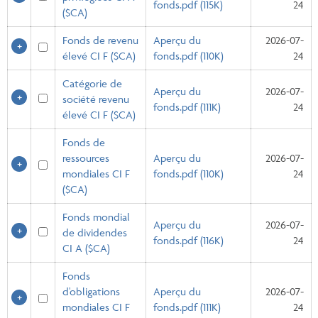
fonds.pdf (115K)
24
($CA)
Fonds de revenu
Aperçu du
2026-07-
élevé CI F ($CA)
fonds.pdf (110K)
24
Catégorie de
Aperçu du
2026-07-
société revenu
fonds.pdf (111K)
24
élevé CI F ($CA)
Fonds de
ressources
Aperçu du
2026-07-
mondiales CI F
fonds.pdf (110K)
24
($CA)
Fonds mondial
Aperçu du
2026-07-
de dividendes
fonds.pdf (116K)
24
CI A ($CA)
Fonds
d'obligations
Aperçu du
2026-07-
mondiales CI F
fonds.pdf (111K)
24