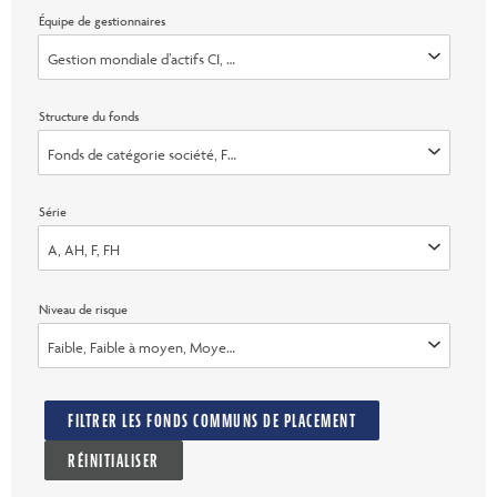
Équipe de gestionnaires
Gestion mondiale d’actifs CI, Invesco Advisers, Inc., Marret (faisant dé
Structure du fonds
Fonds de catégorie société, Fonds de fiducie
Série
A, AH, F, FH
Niveau de risque
Faible, Faible à moyen, Moyen, Moyen &agrave; &eacute;lev&eacute;, Él
FILTRER LES FONDS COMMUNS DE PLACEMENT
RÉINITIALISER