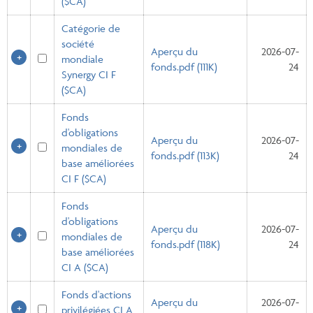
($CA)
Catégorie de
société
Aperçu du
2026-07-
mondiale
fonds.pdf (111K)
24
Synergy CI F
($CA)
Fonds
d'obligations
Aperçu du
2026-07-
mondiales de
fonds.pdf (113K)
24
base améliorées
CI F ($CA)
Fonds
d'obligations
Aperçu du
2026-07-
mondiales de
fonds.pdf (118K)
24
base améliorées
CI A ($CA)
Fonds d'actions
Aperçu du
2026-07-
privilégiées CI A