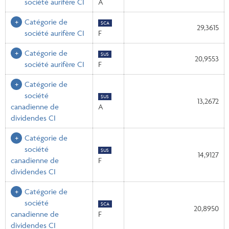
société aurifère CI
A
Catégorie de
$CA
29,3615
société aurifère CI
F
Catégorie de
$US
20,9553
société aurifère CI
F
Catégorie de
société
$US
13,2672
canadienne de
A
dividendes CI
Catégorie de
société
$US
14,9127
canadienne de
F
dividendes CI
Catégorie de
société
$CA
20,8950
canadienne de
F
dividendes CI