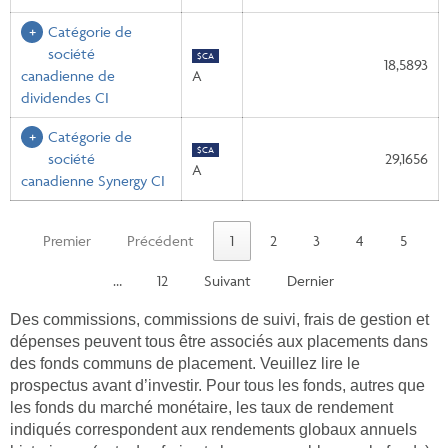
Catégorie de
société
$CA
18,5893
canadienne de
A
dividendes CI
Catégorie de
$CA
société
29,1656
A
canadienne Synergy CI
Premier
Précédent
1
2
3
4
5
…
12
Suivant
Dernier
Des commissions, commissions de suivi, frais de gestion et
dépenses peuvent tous être associés aux placements dans
des fonds communs de placement. Veuillez lire le
prospectus avant d’investir. Pour tous les fonds, autres que
les fonds du marché monétaire, les taux de rendement
indiqués correspondent aux rendements globaux annuels