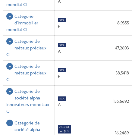
A
mondial CI
Catégorie
$CA
d'immobilier
8,9355
F
mondial CI
Catégorie de
$CA
métaux précieux
47,2603
A
CI
Catégorie de
$CA
métaux précieux
58,5418
F
CI
Catégorie de
société alpha
$CA
135,6692
innovateurs mondiaux
A
CI
Catégorie de
couvert
société alpha
en $US
16,2489