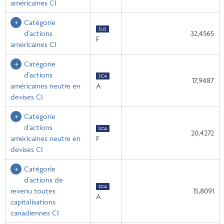
américaines CI
Catégorie
$US
d'actions
32,4565
F
américaines CI
Catégorie
d'actions
$CA
17,9487
américaines neutre en
A
devises CI
Catégorie
d'actions
$CA
20,4272
américaines neutre en
F
devises CI
Catégorie
d'actions de
$CA
revenu toutes
15,8091
A
capitalisations
canadiennes CI