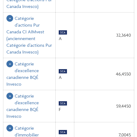
Canada Invesco)
Catégorie
d'actions Pur
Canada CI AIMvest
$CA
32,3640
(anciennement
A
Catégorie d'actions Pur
Canada Invesco)
Catégorie
d'excellence
$CA
46,4550
canadienne BQÉ
A
Invesco
Catégorie
d'excellence
$CA
59,4450
canadienne BQÉ
F
Invesco
Catégorie
$CA
d'immobilier
7,0045