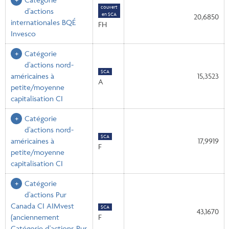
couvert
d'actions
en $CA
20,6850
internationales BQÉ
FH
Invesco
Catégorie
d'actions nord-
$CA
américaines à
15,3523
A
petite/moyenne
capitalisation CI
Catégorie
d'actions nord-
$CA
américaines à
17,9919
F
petite/moyenne
capitalisation CI
Catégorie
d'actions Pur
Canada CI AIMvest
$CA
43,1670
(anciennement
F
Catégorie d'actions Pur