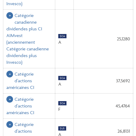
Invesco)
Catégorie
canadienne
dividendes plus CI
AIMvest
$CA
25,1280
(anciennement
A
Catégorie canadienne
dividendes plus
Invesco)
Catégorie
$CA
d'actions
37,5692
A
américaines CI
Catégorie
$CA
d'actions
45,4764
F
américaines CI
Catégorie
$US
d'actions
26,8131
A