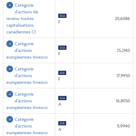
Catégorie
d'actions de
$CA
revenu toutes
20,6086
F
capitalisations
canadiennes CI
Catégorie
$CA
d'actions
25,2140
F
européennes Invesco
Catégorie
$US
d'actions
17,9950
F
européennes Invesco
Catégorie
$CA
d'actions
16,8050
A
européennes Invesco
Catégorie
$US
d'actions
11,9940
A
européennes Invesco