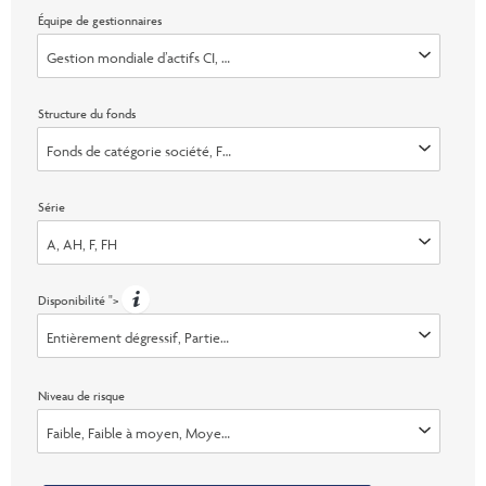
Équipe de gestionnaires
Gestion mondiale d’actifs CI, Invesco Advisers, Inc., Marret (faisant dé
Structure du fonds
Fonds de catégorie société, Fonds de fiducie
Série
A, AH, F, FH
Disponibilité
">
Entièrement dégressif, Partiellement plafonné, Ouvert, Échange seuleme
Niveau de risque
Faible, Faible à moyen, Moyen, Moyen &agrave; &eacute;lev&eacute;, Él