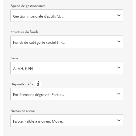
Équipe de gestionnaires
Gestion mondiale d’actifs CI, Invesco Advisers, Inc., Marret (faisant dé
Structure du fonds
Fonds de catégorie société, Fonds de fiducie
Série
A, AH, F, FH
Disponibilité
">
Entièrement dégressif, Partiellement plafonné, Ouvert, Échange seuleme
Niveau de risque
Faible, Faible à moyen, Moyen, Moyen &agrave; &eacute;lev&eacute;, Él