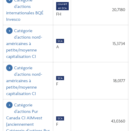
couvert
d'actions
en $CA
20,7180
internationales BQÉ
FH
Invesco
Catégorie
d'actions nord-
$CA
américaines à
15,3734
A
petite/moyenne
capitalisation CI
Catégorie
d'actions nord-
$CA
américaines à
18,0177
F
petite/moyenne
capitalisation CI
Catégorie
d'actions Pur
Canada CI AIMvest
$CA
43,0360
(anciennement
F
Catégorie d'actions Pur