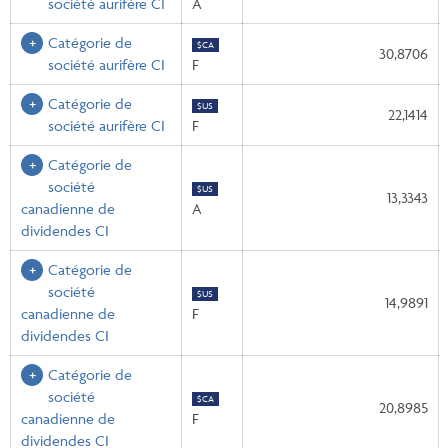
société aurifère CI
A
Catégorie de
$CA
30,8706
société aurifère CI
F
Catégorie de
$US
22,1414
société aurifère CI
F
Catégorie de
société
$US
13,3343
canadienne de
A
dividendes CI
Catégorie de
société
$US
14,9891
canadienne de
F
dividendes CI
Catégorie de
société
$CA
20,8985
canadienne de
F
dividendes CI