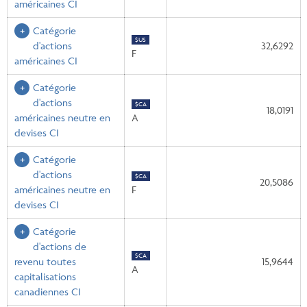
américaines CI
Catégorie
$US
d'actions
32,6292
F
américaines CI
Catégorie
d'actions
$CA
18,0191
américaines neutre en
A
devises CI
Catégorie
d'actions
$CA
20,5086
américaines neutre en
F
devises CI
Catégorie
d'actions de
$CA
revenu toutes
15,9644
A
capitalisations
canadiennes CI