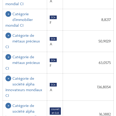
A
mondial CI
Catégorie
$CA
d'immobilier
8,8217
F
mondial CI
Catégorie de
$CA
métaux précieux
50,9029
A
CI
Catégorie de
$CA
métaux précieux
63,0575
F
CI
Catégorie de
société alpha
$CA
136,8054
innovateurs mondiaux
A
CI
Catégorie de
couvert
société alpha
en $US
16,3882