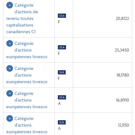
Catégorie
d'actions de
$CA
revenu toutes
20,8122
F
capitalisations
canadiennes CI
Catégorie
$CA
d'actions
25,3450
F
européennes Invesco
Catégorie
$US
d'actions
18,1780
F
européennes Invesco
Catégorie
$CA
d'actions
16,8910
A
européennes Invesco
Catégorie
$US
d'actions
12,1150
A
européennes Invesco