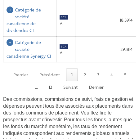
Catégorie de
société
$CA
18,5914
canadienne de
A
dividendes CI
Catégorie de
$CA
société
29,1814
A
canadienne Synergy CI
Premier
Précédent
1
2
3
4
5
…
12
Suivant
Dernier
Des commissions, commissions de suivi, frais de gestion et
dépenses peuvent tous être associés aux placements dans
des fonds communs de placement. Veuillez lire le
prospectus avant d’investir. Pour tous les fonds, autres que
les fonds du marché monétaire, les taux de rendement
indiqués correspondent aux rendements globaux annuels