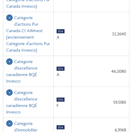
Canada Invesco)
Catégorie
d'actions Pur
Canada CI AIMvest
$CA
32,2640
(anciennement
A
Catégorie d'actions Pur
Canada Invesco)
Catégorie
d'excellence
$CA
46,5080
canadienne BQÉ
A
Invesco
Catégorie
d'excellence
$CA
59,5180
canadienne BQÉ
F
Invesco
Catégorie
$CA
d'immobilier
6,9148