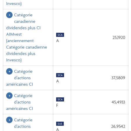
Invesco)
Catégorie
canadienne
dividendes plus CI
AIMvest
$CA
25,1920
(anciennement
A
Catégorie canadienne
dividendes plus
Invesco)
Catégorie
$CA
d'actions
37,5809
A
américaines CI
Catégorie
$CA
d'actions
45,4933
F
américaines CI
Catégorie
$US
d'actions
26,9542
A