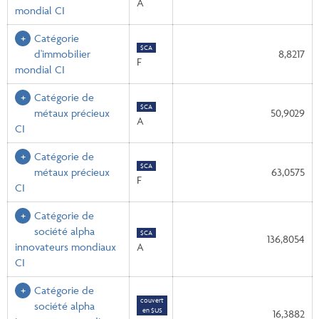
A
mondial CI
Catégorie
$CA
d'immobilier
8,8217
F
mondial CI
Catégorie de
$CA
métaux précieux
50,9029
A
CI
Catégorie de
$CA
métaux précieux
63,0575
F
CI
Catégorie de
société alpha
$CA
136,8054
innovateurs mondiaux
A
CI
Catégorie de
couvert
société alpha
en $US
16,3882