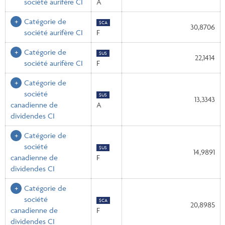
société aurifère CI
A
Catégorie de
$CA
30,8706
société aurifère CI
F
Catégorie de
$US
22,1414
société aurifère CI
F
Catégorie de
société
$US
13,3343
canadienne de
A
dividendes CI
Catégorie de
société
$US
14,9891
canadienne de
F
dividendes CI
Catégorie de
société
$CA
20,8985
canadienne de
F
dividendes CI