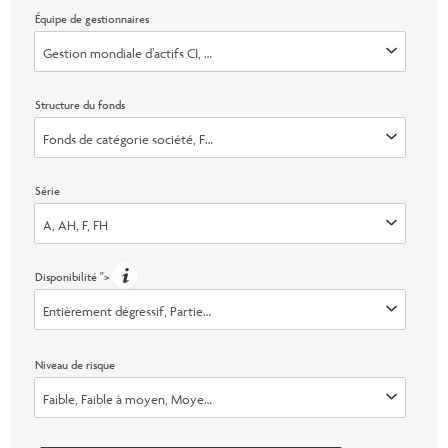
Équipe de gestionnaires
Gestion mondiale d’actifs CI, Invesco Advisers, Inc., Marret (faisant dé
Structure du fonds
Fonds de catégorie société, Fonds de fiducie
Série
A, AH, F, FH
Disponibilité
">
Entièrement dégressif, Partiellement plafonné, Ouvert, Échange seuleme
Niveau de risque
Faible, Faible à moyen, Moyen, Moyen &agrave; &eacute;lev&eacute;, Él