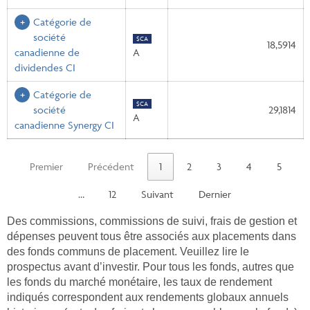
Catégorie de
société
$CA
18,5914
canadienne de
A
dividendes CI
Catégorie de
$CA
société
29,1814
A
canadienne Synergy CI
Premier
Précédent
1
2
3
4
5
…
12
Suivant
Dernier
Des commissions, commissions de suivi, frais de gestion et
dépenses peuvent tous être associés aux placements dans
des fonds communs de placement. Veuillez lire le
prospectus avant d’investir. Pour tous les fonds, autres que
les fonds du marché monétaire, les taux de rendement
indiqués correspondent aux rendements globaux annuels