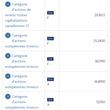
Catégorie
d'actions de
$CA
revenu toutes
20,8122
F
capitalisations
canadiennes CI
Catégorie
$CA
d'actions
25,3450
F
européennes Invesco
Catégorie
$US
d'actions
18,1780
F
européennes Invesco
Catégorie
$CA
d'actions
16,8910
A
européennes Invesco
Catégorie
$US
d'actions
12,1150
A
européennes Invesco