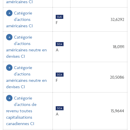
américaines CI
Catégorie
$US
d'actions
32,6292
F
américaines CI
Catégorie
d'actions
$CA
18,0191
américaines neutre en
A
devises CI
Catégorie
d'actions
$CA
20,5086
américaines neutre en
F
devises CI
Catégorie
d'actions de
$CA
revenu toutes
15,9644
A
capitalisations
canadiennes CI