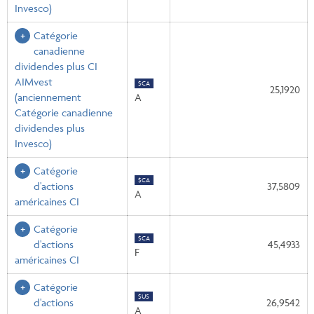
Invesco)
Catégorie
canadienne
dividendes plus CI
AIMvest
$CA
25,1920
(anciennement
A
Catégorie canadienne
dividendes plus
Invesco)
Catégorie
$CA
d'actions
37,5809
A
américaines CI
Catégorie
$CA
d'actions
45,4933
F
américaines CI
Catégorie
$US
d'actions
26,9542
A