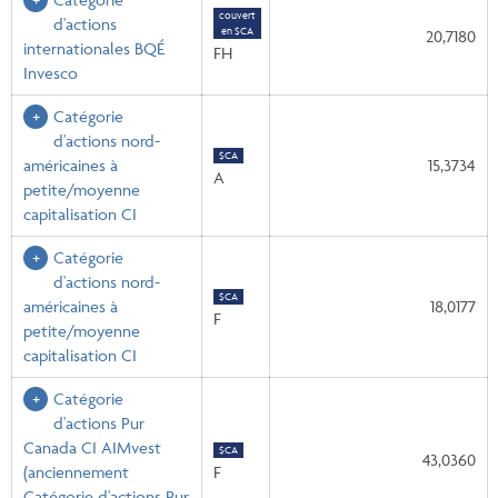
couvert
d'actions
en $CA
20,7180
internationales BQÉ
FH
Invesco
Catégorie
d'actions nord-
$CA
américaines à
15,3734
A
petite/moyenne
capitalisation CI
Catégorie
d'actions nord-
$CA
américaines à
18,0177
F
petite/moyenne
capitalisation CI
Catégorie
d'actions Pur
Canada CI AIMvest
$CA
43,0360
(anciennement
F
Catégorie d'actions Pur