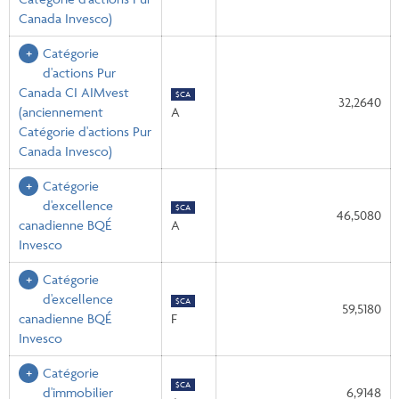
Canada Invesco)
Catégorie
d'actions Pur
Canada CI AIMvest
$CA
32,2640
(anciennement
A
Catégorie d'actions Pur
Canada Invesco)
Catégorie
d'excellence
$CA
46,5080
canadienne BQÉ
A
Invesco
Catégorie
d'excellence
$CA
59,5180
canadienne BQÉ
F
Invesco
Catégorie
$CA
d'immobilier
6,9148