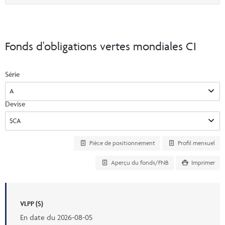
Événements et portail de UFC
option
Commentaires
INSTITUTIONNEL
Vos Clients
Centre de ressources pour les conseillers
Vidéos
Vos rapports
Demandes d’inscription et formulaires
Fonds d'obligations vertes mondiales CI
CONNEXION
CI Prestige
Commissions de suivi
Documents fiscaux consolidés
Série
Centre de ressources pour les conseillers
ENGLISH
Programmes automatique
InfoConseiller
Devise
Formulaire de commande en ligne de matériel de marketing CI
InfoClientèle
Demandes d’inscription et formulaires
Pièce de positionnement
Profil mensuel
Centre administratif comptes
Centre administratif fonds distincts
Aperçu du fonds/FNB
Imprimer
Portail de UFC
VLPP ($)
En date du
2026-08-05