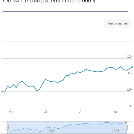
Croissance d'un placement de 10 000 $
Personnaliser
12k
11k
10k
9k
23
24
25
26
2024
2026