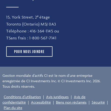
e
15, York Street, 2
étage
Toronto (Ontario) M5J 0A3
Téléphone :
416-364-1145
ou
TSans frais :
1-800-567-7141
POUR NOUS JOINDRE
Gestion mondiale d’actifs CI est le nom d’une entreprise
enregistrée de CI Investments Inc. © CI Investments Inc. 2026.
Tous droits réservés.
Conditions d’utilisation
|
Avis juridiques
|
Avis de
confidentialité
|
Accessibilité
|
Biens non réclamés
|
Sécurité
|
Plan du site