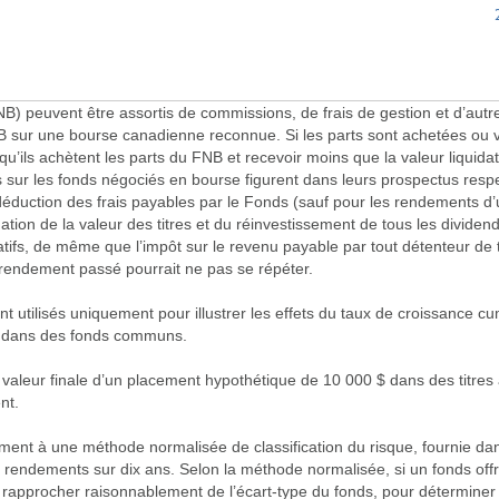
) peuvent être assortis de commissions, de frais de gestion et d’autre
NB sur une bourse canadienne reconnue. Si les parts sont achetées ou 
u’ils achètent les parts du FNB et recevoir moins que la valeur liquidativ
s sur les fonds négociés en bourse figurent dans leurs prospectus res
duction des frais payables par le Fonds (sauf pour les rendements d’
tion de la valeur des titres et du réinvestissement de tous les dividendes
ultatifs, de même que l’impôt sur le revenu payable par tout détenteur de
e rendement passé pourrait ne pas se répéter.
utilisés uniquement pour illustrer les effets du taux de croissance cum
s dans des fonds communs.
a valeur finale d’un placement hypothétique de 10 000 $ dans des titres 
nt.
nt à une méthode normalisée de classification du risque, fournie dans 
 rendements sur dix ans. Selon la méthode normalisée, si un fonds offre
 rapprocher raisonnablement de l’écart-type du fonds, pour déterminer l