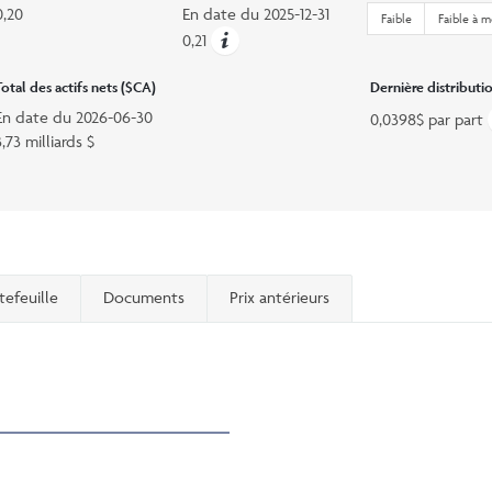
0,20
En date du
2025-12-31
Faible
Faible à 
0,21
Total des actifs nets ($CA)
Dernière distributi
En date du
2026-06-30
0,0398$ par part
3,73 milliards $
tefeuille
Documents
Prix antérieurs