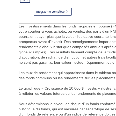
Biographie complète
Les investissements dans les fonds négociés en bourse (FNB
votre courtier si vous achetez ou vendez des parts d’un F
pourraient payer plus que la valeur liquidative courante lorsq
prospectus avant d’investir. Des renseignements important
rendements globaux historiques composés annuels après dé
globaux simples). Ces résultats tiennent compte de la fluctua
d’acquisition, de rachat, de distribution et autres frais fac
ne sont pas garantis, leur valeur fluctue fréquemment et l
Les taux de rendement qui apparaissent dans le tableau sont 
des fonds communs ou les rendements sur les placement
Le graphique « Croissance de 10 000 $ investis » illustre l
à refléter les valeurs futures ou les rendements du placeme
Nous déterminons le niveau de risque d’un fonds conforméme
historique du fonds, qui est mesurée par l’écart-type de ses
d’un fonds de référence ou d’un indice de référence doit se