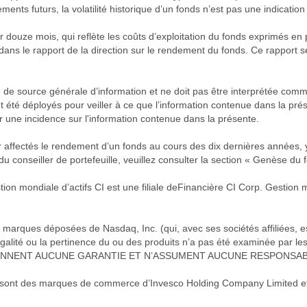
ts futurs, la volatilité historique d’un fonds n’est pas une indication d
r douze mois, qui reflète les coûts d’exploitation du fonds exprimés en
dans le rapport de la direction sur le rendement du fonds. Ce rapport 
e de source générale d’information et ne doit pas être interprétée com
 ont été déployés pour veiller à ce que l’information contenue dans la p
r une incidence sur l'information contenue dans la présente.
 affectés le rendement d’un fonds au cours des dix dernières années, y
conseiller de portefeuille, veuillez consulter la section « Genèse du f
n mondiale d’actifs CI est une filiale deFinancière CI Corp. Gestion m
ques déposées de Nasdaq, Inc. (qui, avec ses sociétés affiliées, est 
alité ou la pertinence du ou des produits n’a pas été examinée par les 
 NE DONNENT AUCUNE GARANTIE ET N’ASSUMENT AUCUNE RESPONSA
ont des marques de commerce d’Invesco Holding Company Limited et so