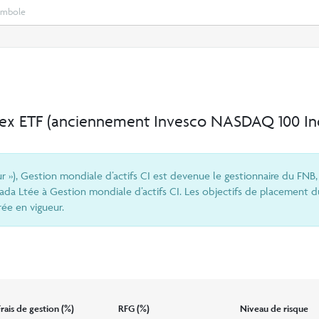
Select
Recherche
search
option
dex ETF
(anciennement Invesco NASDAQ 100 In
ur »), Gestion mondiale d’actifs CI est devenue le gestionnaire du FNB,
nada Ltée à Gestion mondiale d’actifs CI. Les objectifs de placement d
rée en vigueur.
Frais de gestion (%)
RFG (%)
Niveau de risque