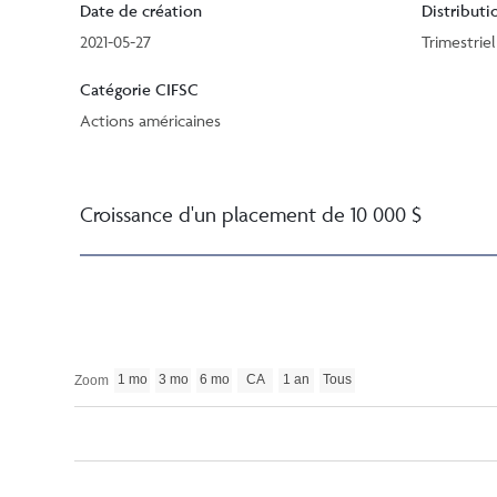
Date de création
Distributi
2021-05-27
Trimestriel
Catégorie CIFSC
Actions américaines
Croissance d'un placement de 10 000 $
1 mo
3 mo
6 mo
CA
1 an
Tous
Zoom