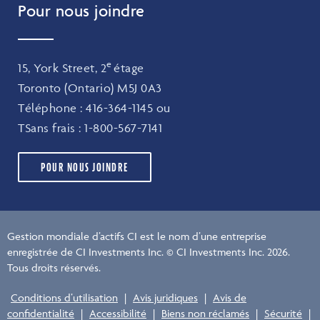
Pour nous joindre
e
15, York Street, 2
étage
Toronto (Ontario) M5J 0A3
Téléphone :
416-364-1145
ou
TSans frais :
1-800-567-7141
POUR NOUS JOINDRE
Gestion mondiale d’actifs CI est le nom d’une entreprise
enregistrée de CI Investments Inc. © CI Investments Inc. 2026.
Tous droits réservés.
Conditions d’utilisation
|
Avis juridiques
|
Avis de
confidentialité
|
Accessibilité
|
Biens non réclamés
|
Sécurité
|