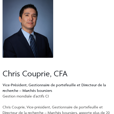
Événements et portail de UFC
Commentaires
INSTITUTIONNEL
Vos Clients
Centre de ressources pour les conseillers
Vidéos
Vos rapports
Demandes d’inscription et formulaires
CONNEXION
CI Prestige
Commissions de suivi
Documents fiscaux consolidés
Centre de ressources pour les conseillers
ENGLISH
Programmes automatique
InfoConseiller
Formulaire de commande en ligne de matériel de marketing CI
InfoClientèle
Demandes d’inscription et formulaires
Chris Couprie, CFA
Centre administratif comptes
Centre administratif fonds distincts
Vice-Président, Gestionnaire de portefeuille et Directeur de la
recherche – Marchés boursiers
Portail de UFC
Gestion mondiale d’actifs CI
Chris Couprie, Vice-président, Gestionnaire de portefeuille et
Directeur de la recherche – Marchés boursiers, apporte plus de 20