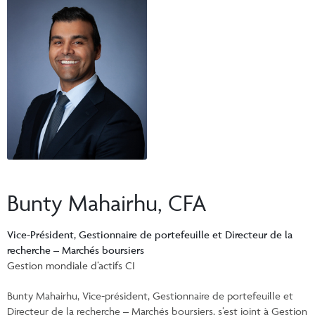
Événements et portail de UFC
Commentaires
INSTITUTIONNEL
Vos Clients
Centre de ressources pour les conseillers
Vidéos
Vos rapports
Demandes d’inscription et formulaires
CONNEXION
CI Prestige
Commissions de suivi
Documents fiscaux consolidés
Centre de ressources pour les conseillers
ENGLISH
Programmes automatique
InfoConseiller
Formulaire de commande en ligne de matériel de marketing CI
InfoClientèle
Demandes d’inscription et formulaires
Bunty Mahairhu, CFA
Centre administratif comptes
Centre administratif fonds distincts
Vice-Président, Gestionnaire de portefeuille et Directeur de la
recherche – Marchés boursiers
Portail de UFC
Gestion mondiale d’actifs CI
Bunty Mahairhu, Vice-président, Gestionnaire de portefeuille et
Directeur de la recherche – Marchés boursiers, s’est joint à Gestion