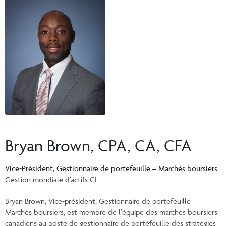
Événements et portail de UFC
Commentaires
INSTITUTIONNEL
Vos Clients
Centre de ressources pour les conseillers
Vidéos
Vos rapports
Demandes d’inscription et formulaires
CONNEXION
CI Prestige
Commissions de suivi
Documents fiscaux consolidés
Centre de ressources pour les conseillers
ENGLISH
Programmes automatique
InfoConseiller
Formulaire de commande en ligne de matériel de marketing CI
InfoClientèle
Demandes d’inscription et formulaires
Bryan Brown, CPA, CA, CFA
Centre administratif comptes
Centre administratif fonds distincts
Vice-Président, Gestionnaire de portefeuille – Marchés boursiers
Gestion mondiale d’actifs CI
Portail de UFC
Bryan Brown, Vice-président, Gestionnaire de portefeuille –
Marchés boursiers, est membre de l’équipe des marchés boursiers
canadiens au poste de gestionnaire de portefeuille des stratégies