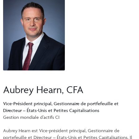
Événements et portail de UFC
Commentaires
INSTITUTIONNEL
Vos Clients
Centre de ressources pour les conseillers
Vidéos
Vos rapports
Demandes d’inscription et formulaires
CONNEXION
CI Prestige
Commissions de suivi
Documents fiscaux consolidés
Centre de ressources pour les conseillers
ENGLISH
Programmes automatique
InfoConseiller
Formulaire de commande en ligne de matériel de marketing CI
InfoClientèle
Demandes d’inscription et formulaires
Aubrey Hearn, CFA
Centre administratif comptes
Centre administratif fonds distincts
Vice-Président principal, Gestionnaire de portfefeuille et
Directeur – États-Unis et Petites Capitalisations
Portail de UFC
Gestion mondiale d’actifs CI
Aubrey Hearn est Vice-président principal, Gestionnaire de
portefeuille et Directeur – États-Unis et Petites Capitalisations. Il