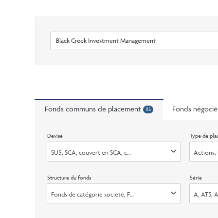
Fonds communs de placement
Fonds négocié
115
Filter
Devise
Type de pl
options
$US, $CA, couvert en $CA, couvert en $US
Actions, 
Structure du fonds
Série
Fonds de catégorie société, Fonds de fiducie
A, AT5, A