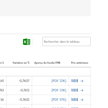
en $
Variation en %
Aperçu du fonds/FNB
Prix antérieurs
541
-0,7607
(PDF
121K
)
761
-0,7612
(PDF
121K
)
636
-0,7602
(PDF
117K
)