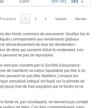
786
-0,2927
(PDF
117K
)
Précédent
1
2
3
Suivant
Dernier
ns des fonds communs de placement. Veuillez lire le
 indiqués correspondent aux rendements globaux
et le réinvestissement de tous les dividendes /
teur de titres qui auraient réduit le rendement. Les
s peuvent ne pas se reproduire.
e sont pas couverts par la Société d'assurance-
 de maintenir sa valeur liquidative par titre à un
sées peuvent ne pas être répétées. Lorsque les
ique annualisé indiqué est basé sur la période de
 jours) (net de frais payables par le fonds) et ne
le fonds et, par conséquent, ne tiennent pas compte
e porteur de titres. Ces frais comprendraient, sans