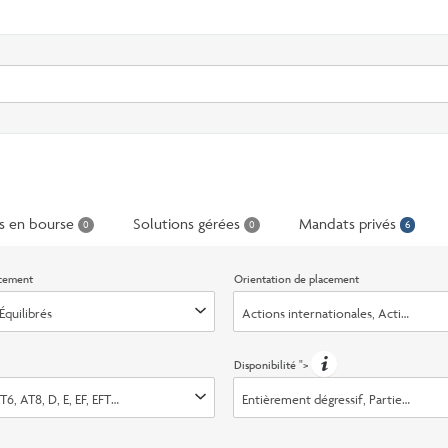
Select
Recherche
search
option
s en bourse
Solutions gérées
Mandats privés
0
0
6
acement
Orientation de placement
Équilibrés
Actions internationales, Actions mon
Disponibilité
">
T6, AT8, D, E, EF, EFT5, EFT8, ET5, ET8, F, FT5, FT8, H, I, IT8, O, OT5, OT8, P, PT5, PT
Entièrement dégressif, Partiellemen