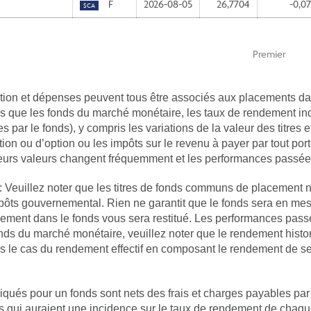
F
2026-08-05
26,7704
-0,0
$CA
Premier
tion et dépenses peuvent tous être associés aux placements da
utres que les fonds du marché monétaire, les taux de rendement
 par le fonds), y compris les variations de la valeur des titres 
bution ou d’option ou les impôts sur le revenu à payer par tout por
eurs valeurs changent fréquemment et les performances passée
 Veuillez noter que les titres de fonds communs de placement n
ts gouvernemental. Rien ne garantit que le fonds sera en mesure
acement dans le fonds vous sera restitué. Les performances pas
ds du marché monétaire, veuillez noter que le rendement histor
s le cas du rendement effectif en composant le rendement de sept
ués pour un fonds sont nets des frais et charges payables par 
res qui auraient une incidence sur le taux de rendement de chaqu