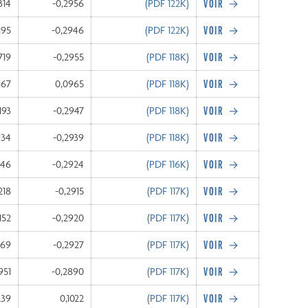
314
-0,2956
(PDF
122K
)
195
-0,2946
(PDF
122K
)
719
-0,2955
(PDF
118K
)
167
0,0965
(PDF
118K
)
193
-0,2947
(PDF
118K
)
134
-0,2939
(PDF
118K
)
446
-0,2924
(PDF
116K
)
218
-0,2915
(PDF
117K
)
152
-0,2920
(PDF
117K
)
369
-0,2927
(PDF
117K
)
951
-0,2890
(PDF
117K
)
239
0,1022
(PDF
117K
)