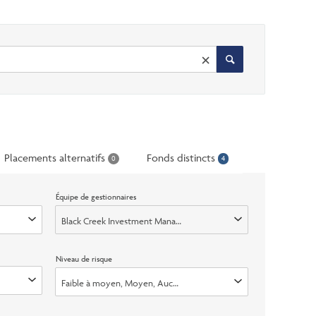
×
Placements alternatifs
Fonds distincts
0
4
Équipe de gestionnaires
diales, Équilibrés mondiaux
Black Creek Investment Management Inc.
Niveau de risque
8
t plafonné, Ouvert, Échange seulement
Faible à moyen, Moyen, Aucun