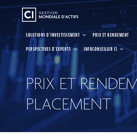
SOLUTIONS D’INVESTISSEMENT
SOLUTIONS D’INVESTISSEMENT
PRIX ET RENDEMENT
PRIX ET RENDEMENT
Aperçu des investissements
Fonds communs de placement
CAPACITÉS D’INVESTISSEMENT
PERSPECTIVES D’EXPERTS
INFOCONSEILLER CI
FNB
RESSOURCES POUR LES INVESTISSEURS
GMA CI
Partenariats stratégiques
Les Alternatives Liquides
RESSOURCES POUR LES CONSEILLERS
Calculateurs et outils
SPEP
Investissements sur le marché privé
PERSPECTIVES D’EXPERTS
Gestion de cabinet
Ligne pour les investisseurs
Conseil en portefeuille de placements CI
Actifs numériques
INFOCONSEILLER CI
Articles
Planification fiscale, de la retraite et successorale
PRIX ET REND
Balados
Événements et portail de UFC
Solutions fiscalement avantageuses
Votre compte
Commentaires
Centre de ressources pour les conseillers
Vos Clients
Vidéos
Solutions ESG
INSTITUTIONNEL
Demandes d’inscription et formulaires
Vos rapports
Commissions de suivi
CI Prestige
Solutions gérées
PLACEMENT
Documents fiscaux consolidés
CONNEXION
Mandats privés
Programmes automatique
Formulaire de commande en ligne de matériel de market
ENGLISH
Centre de ressources pour les conseillers
Solutions pour les clients à valeur nette élev
Demandes d’inscription et formulaires
InfoConseiller
Centre administratif comptes
Fonds distincts
InfoClientèle
Centre administratif fonds distincts
Portail de UFC