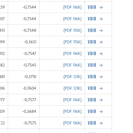
739
-0,7544
(PDF
116K
)
107
-0,7544
(PDF
116K
)
451
-0,7548
(PDF
115K
)
499
-0,3651
(PDF
115K
)
912
-0,7547
(PDF
116K
)
682
-0,7545
(PDF
116K
)
881
-0,3710
(PDF
121K
)
206
-0,7604
(PDF
121K
)
977
-0,7577
(PDF
116K
)
029
-0,3684
(PDF
116K
)
422
-0,7575
(PDF
116K
)