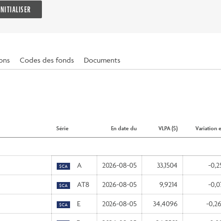
INITIALISER
ions
Codes des fonds
Documents
Série
En date du
VLPA ($)
Variation 
A
2026-08-05
33,1504
-0,2
$CA
AT8
2026-08-05
9,9214
-0,0
$CA
E
2026-08-05
34,4096
-0,2
$CA