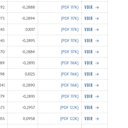
292
-0,2888
(PDF
117K
)
973
-0,2894
(PDF
117K
)
243
0,1017
(PDF
117K
)
243
-0,2895
(PDF
117K
)
170
-0,2884
(PDF
117K
)
389
-0,2893
(PDF
116K
)
098
0,1025
(PDF
116K
)
241
-0,2890
(PDF
116K
)
179
-0,2893
(PDF
117K
)
673
-0,2957
(PDF
122K
)
155
0,0958
(PDF
122K
)