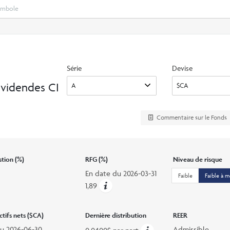
Select
Recherche
search
option
Série
Devise
ividendes CI
Commentaire sur le Fonds
stion (%)
RFG (%)
Niveau de risque
En date du
2026-03-31
Faible
Faible à 
1,89
ctifs nets ($CA)
Dernière distribution
REER
du
2026-06-30
Admissible