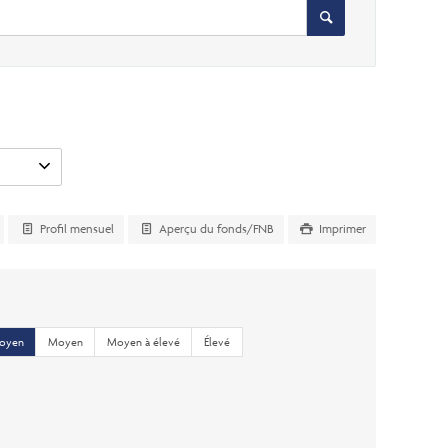
Profil mensuel
Aperçu du fonds/FNB
Imprimer
moyen
Moyen
Moyen à élevé
Élevé