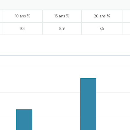
10 ans %
15 ans %
20 ans %
10,1
8,9
7,5