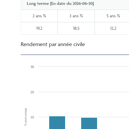
Long terme (En date du 2026-06-30)
2 ans %
3 ans %
5 ans %
19,2
18,5
12,2
Rendement par année civile
30
20
% pourcentage
10