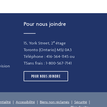
Pour nous joindre
e
15, York Street, 2
étage
Toronto (Ontario) M5J 0A3
Téléphone :
416-364-1145
ou
TSans frais :
1-800-567-7141
ision
POUR NOUS JOINDRE
ntialité
|
Accessibilité
|
Biens non réclamés
|
Sécurité
|