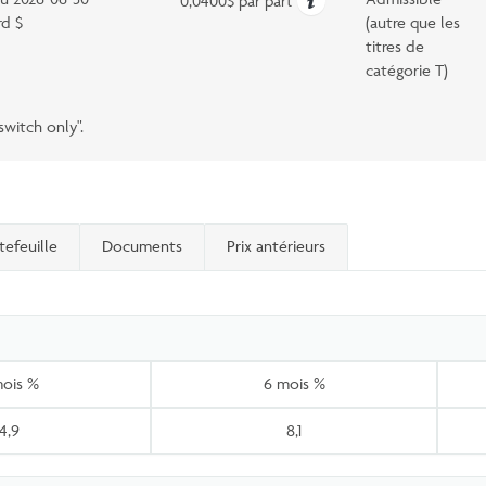
0,0400$ par part
rd $
(autre que les
titres de
catégorie T)
witch only".
tefeuille
Documents
Prix antérieurs
mois %
6 mois %
4,9
8,1