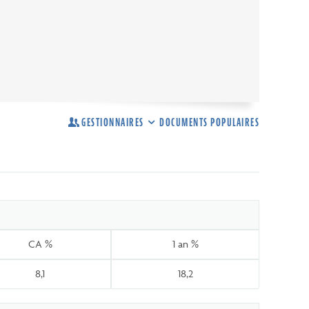
GESTIONNAIRES
DOCUMENTS POPULAIRES
CA %
1 an %
8,1
18,2