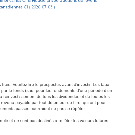
américaines CI & Fiducie privée d’actions de revenu
canadiennes CI ( 2026-07-03 )
s. Veuillez lire le prospectus avant d’investir. Les taux
ar le fonds (sauf pour les rendements d’une période d’un
u réinvestissement de tous les dividendes et de toutes les
le revenu payable par tout détenteur de titre, qui ont pour
dements passés pourraient ne pas se répéter.
ulé et ne sont pas destinés à refléter les valeurs futures