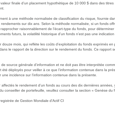
a valeur finale d’un placement hypothétique de 10 000 $ dans des titres 
nt.
nt à une méthode normalisée de classification du risque, fournie dans 
 rendements sur dix ans. Selon la méthode normalisée, si un fonds offre
 rapprocher raisonnablement de l’écart-type du fonds, pour déterminer l
ts futurs, la volatilité historique d’un fonds n’est pas une indication d
r douze mois, qui reflète les coûts d’exploitation du fonds exprimés en
dans le rapport de la direction sur le rendement du fonds. Ce rapport 
e de source générale d’information et ne doit pas être interprétée com
 ont été déployés pour veiller à ce que l’information contenue dans la p
r une incidence sur l'information contenue dans la présente.
 affectés le rendement d’un fonds au cours des dix dernières années, y
conseiller de portefeuille, veuillez consulter la section « Genèse du f
registrée de Gestion Mondiale d'Actif CI