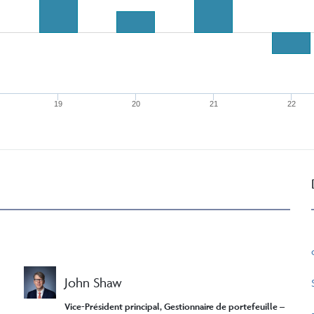
19
20
21
22
John Shaw
Vice-Président principal, Gestionnaire de portefeuille –