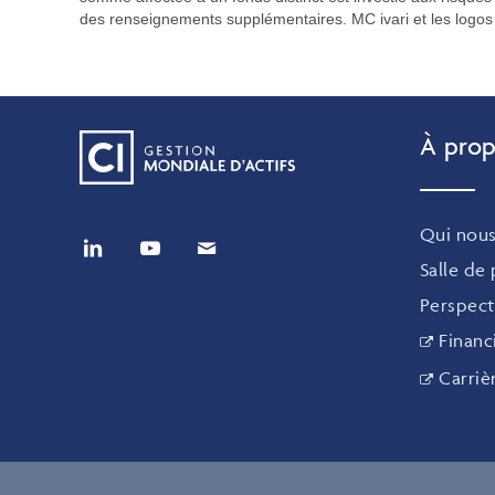
des renseignements supplémentaires. MC ivari et les logos 
À prop
Qui nou
Salle de
Perspect
Financ
Carriè