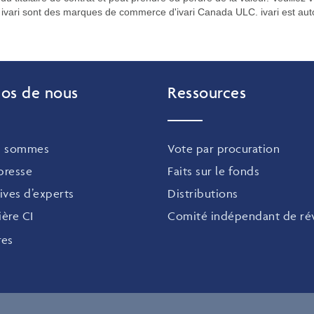
ivari sont des marques de commerce d'ivari Canada ULC. ivari est auto
os de nous
Ressources
s sommes
Vote par procuration
 presse
Faits sur le fonds
ives d’experts
Distributions
ière CI
Comité indépendant de rév
res