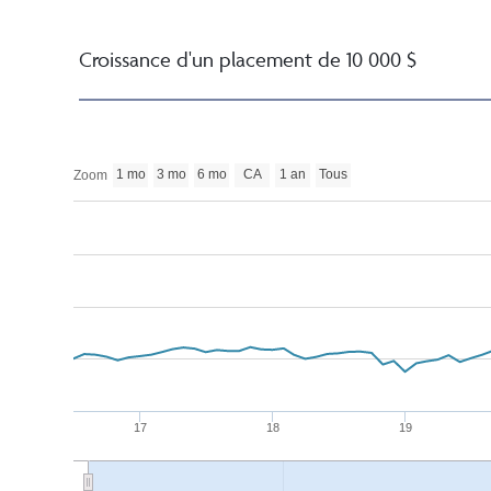
Croissance d'un placement de 10 000 $
1 mo
3 mo
6 mo
CA
1 an
Tous
Zoom
17
18
19