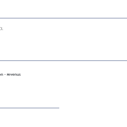
I.
on - revenus