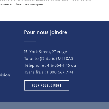
risée à utiliser ces marques.
Pour nous joindre
e
15, York Street, 2
étage
Toronto (Ontario) M5J 0A3
Téléphone :
416-364-1145
ou
TSans frais :
1-800-567-7141
ision
POUR NOUS JOINDRE