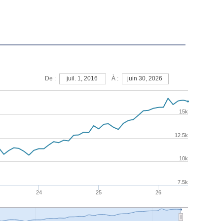
À :
De :
juil. 1, 2016
juin 30, 2026
15k
12.5k
10k
7.5k
24
25
26