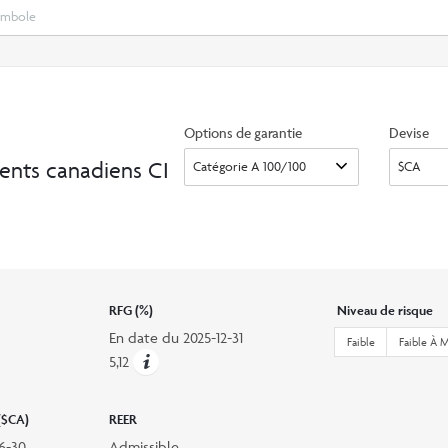
Select
Recherche
search
option
Options de garantie
Devise
ents canadiens CI
RFG (%)
Niveau de risque
En date du
2025-12-31
Faible
Faible À 
5,12
 ($CA)
REER
6-30
Admissible