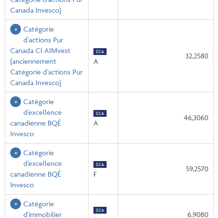
Canada Invesco)
Catégorie
d'actions Pur
Canada CI AIMvest
$CA
32,2580
(anciennement
A
Catégorie d'actions Pur
Canada Invesco)
Catégorie
d'excellence
$CA
46,3060
canadienne BQÉ
A
Invesco
Catégorie
d'excellence
$CA
59,2570
canadienne BQÉ
F
Invesco
Catégorie
$CA
d'immobilier
6,9080