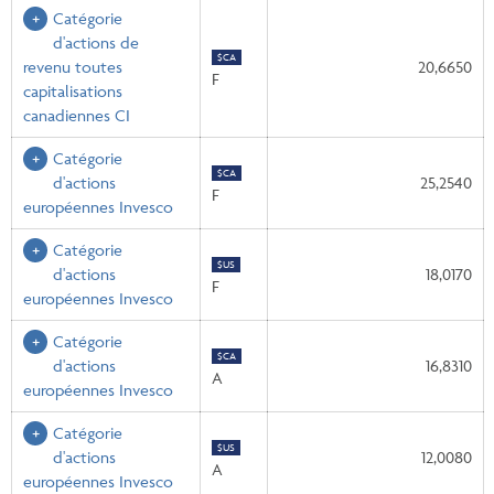
Catégorie
d'actions de
$CA
revenu toutes
20,6650
F
capitalisations
canadiennes CI
Catégorie
$CA
d'actions
25,2540
F
européennes Invesco
Catégorie
$US
d'actions
18,0170
F
européennes Invesco
Catégorie
$CA
d'actions
16,8310
A
européennes Invesco
Catégorie
$US
d'actions
12,0080
A
européennes Invesco