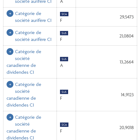
société aurifère CI
A
Catégorie de
$CA
29,5473
société aurifère CI
F
Catégorie de
$US
21,0804
société aurifère CI
F
Catégorie de
société
$US
13,2664
canadienne de
A
dividendes CI
Catégorie de
société
$US
14,9123
canadienne de
F
dividendes CI
Catégorie de
société
$CA
20,9018
canadienne de
F
dividendes CI