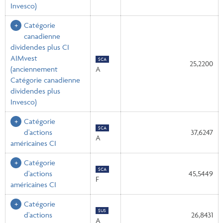
Invesco)
Catégorie
canadienne
dividendes plus CI
AIMvest
$CA
25,2200
(anciennement
A
Catégorie canadienne
dividendes plus
Invesco)
Catégorie
$CA
d'actions
37,6247
A
américaines CI
Catégorie
$CA
d'actions
45,5449
F
américaines CI
Catégorie
$US
d'actions
26,8431
A