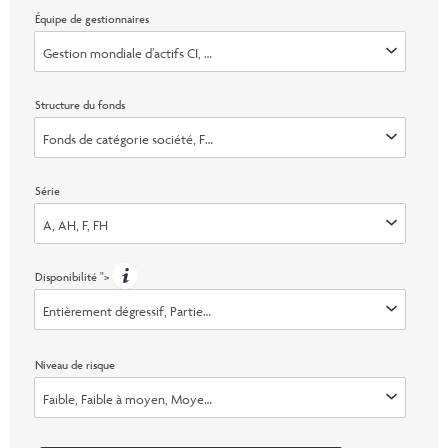
Équipe de gestionnaires
Gestion mondiale d’actifs CI, Invesco Advisers, Inc., Marret (faisant dé
Structure du fonds
Fonds de catégorie société, Fonds de fiducie
Série
A, AH, F, FH
Disponibilité
">
Entièrement dégressif, Partiellement plafonné, Ouvert, Échange seuleme
Niveau de risque
Faible, Faible à moyen, Moyen, Moyen &agrave; &eacute;lev&eacute;, Él