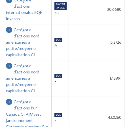
couvert
d'actions
en $CA
20,6680
internationales BQÉ
FH
Invesco
Catégorie
d'actions nord-
$CA
américaines à
15,2726
A
petite/moyenne
capitalisation CI
Catégorie
d'actions nord-
$CA
américaines à
17,8991
F
petite/moyenne
capitalisation CI
Catégorie
d'actions Pur
Canada CI AIMvest
$CA
43,0260
(anciennement
F
Catégorie d'actions Pur