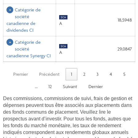
Catégorie de
société
$CA
18,5948
canadienne de
A
dividendes CI
Catégorie de
$CA
société
29,0847
A
canadienne Synergy CI
Premier
Précédent
1
2
3
4
5
…
12
Suivant
Dernier
Des commissions, commissions de suivi, frais de gestion et
dépenses peuvent tous être associés aux placements dans
des fonds communs de placement. Veuillez lire le
prospectus avant d’investir. Pour tous les fonds, autres que
les fonds du marché monétaire, les taux de rendement
indiqués correspondent aux rendements globaux annuels