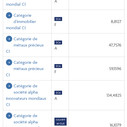
A
mondial CI
Catégorie
$CA
d'immobilier
8,8127
F
mondial CI
Catégorie de
$CA
métaux précieux
47,7576
A
CI
Catégorie de
$CA
métaux précieux
59,1596
F
CI
Catégorie de
société alpha
$CA
134,4825
innovateurs mondiaux
A
CI
Catégorie de
couvert
société alpha
en $US
16,1079