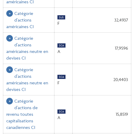
américaines CI
Catégorie
$US
d'actions
32,4937
F
américaines CI
Catégorie
d'actions
$CA
17,9596
américaines neutre en
A
devises CI
Catégorie
d'actions
$CA
20,4403
américaines neutre en
F
devises CI
Catégorie
d'actions de
$CA
revenu toutes
15,8519
A
capitalisations
canadiennes CI