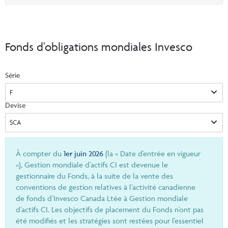
Événements et portail de UFC
option
Commentaires
INSTITUTIONNEL
Vos Clients
Centre de ressources pour les conseillers
Vidéos
Vos rapports
Demandes d’inscription et formulaires
Fonds d'obligations mondiales Invesco
CONNEXION
CI Prestige
Commissions de suivi
Documents fiscaux consolidés
Série
Centre de ressources pour les conseillers
ENGLISH
Programmes automatique
InfoConseiller
Devise
Formulaire de commande en ligne de matériel de marketing CI
InfoClientèle
Demandes d’inscription et formulaires
Centre administratif comptes
À compter du
1er juin 2026
(la « Date d'entrée en vigueur
Centre administratif fonds distincts
»), Gestion mondiale d’actifs CI est devenue le
gestionnaire du Fonds, à la suite de la vente des
Portail de UFC
conventions de gestion relatives à l’activité canadienne
de fonds d’Invesco Canada Ltée à Gestion mondiale
d’actifs CI. Les objectifs de placement du Fonds n'ont pas
été modifiés et les stratégies sont restées pour l'essentiel