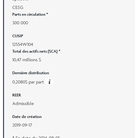
CESG
Parts en circulation *
300 000
CUSIP
12554W104
Total des actifs nets ($CA) *
10,47 millions $
Dernière distribution
0,2080$ par part
REER
Admissible
Date de création
2019-09-17
* En date du
2026-08-05