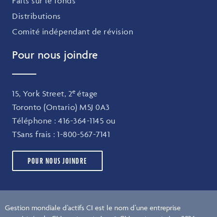
Faits sur le fonds
Distributions
Comité indépendant de révision
Pour nous joindre
e
15, York Street, 2
étage
Toronto (Ontario) M5J 0A3
Téléphone :
416-364-1145
ou
TSans frais :
1-800-567-7141
POUR NOUS JOINDRE
Gestion mondiale d’actifs CI est le nom d’une entreprise