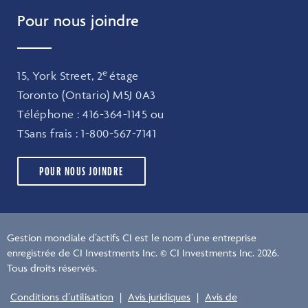
Pour nous joindre
e
15, York Street, 2
étage
Toronto (Ontario) M5J 0A3
Téléphone :
416-364-1145
ou
TSans frais :
1-800-567-7141
POUR NOUS JOINDRE
Gestion mondiale d’actifs CI est le nom d’une entreprise
enregistrée de CI Investments Inc. © CI Investments Inc. 2026.
Tous droits réservés.
Conditions d’utilisation
|
Avis juridiques
|
Avis de