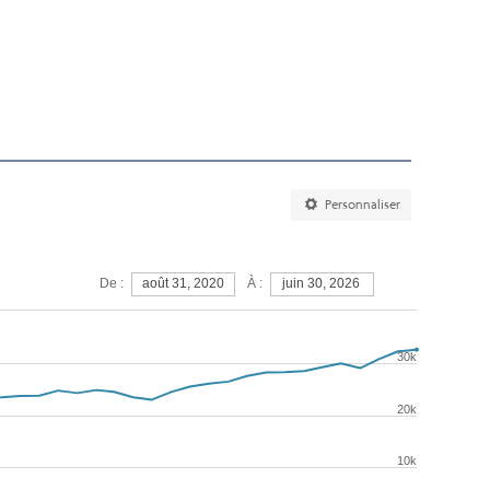
Personnaliser
À :
De :
août 31, 2020
juin 30, 2026
30k
20k
10k