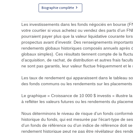
Biographie complète
Les investissements dans les fonds négociés en bourse (FNB
votre courtier si vous achetez ou vendez des parts d’un F
pourraient payer plus que la valeur liquidative courante lorsq
prospectus avant d’investir. Des renseignements important
rendements globaux historiques composés annuels après dé
globaux simples). Ces résultats tiennent compte de la fluctua
d’acquisition, de rachat, de distribution et autres frais fac
ne sont pas garantis, leur valeur fluctue fréquemment et l
Les taux de rendement qui apparaissent dans le tableau sont 
des fonds communs ou les rendements sur les placement
Le graphique « Croissance de 10 000 $ investis » illustre l
à refléter les valeurs futures ou les rendements du placeme
Nous déterminons le niveau de risque d’un fonds conforméme
historique du fonds, qui est mesurée par l’écart-type de ses
d’un fonds de référence ou d’un indice de référence doit se
rendement historique peut ne pas être révélateur des rendemen