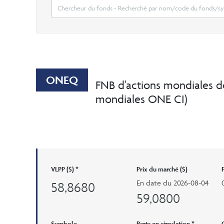
ONEQ
FNB d'actions mondiales d
mondiales ONE CI)
VLPP ($) *
Prix ​​du marché ($)
En date du
2026-08-04
58,8680
59,0800
Symbole
Parts en circulation *