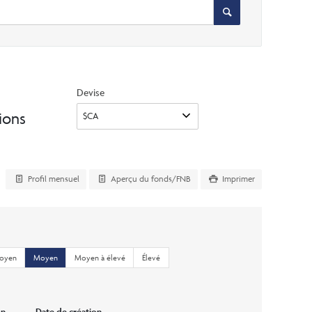
Devise
ions
Profil mensuel
Aperçu du fonds/FNB
Imprimer
moyen
Moyen
Moyen à élevé
Élevé
on
Date de création