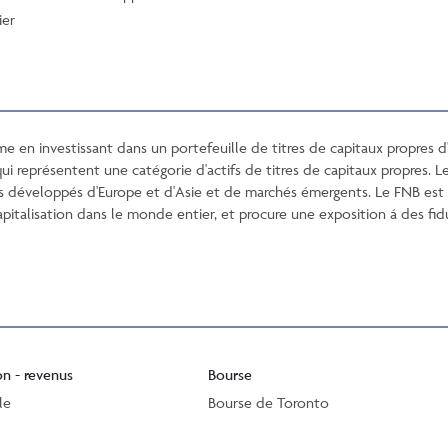
ier
rme en investissant dans un portefeuille de titres de capitaux propres
i représentent une catégorie d'actifs de titres de capitaux propres. 
développés d'Europe et d'Asie et de marchés émergents. Le FNB est div
apitalisation dans le monde entier, et procure une exposition á des fid
on - revenus
Bourse
le
Bourse de Toronto