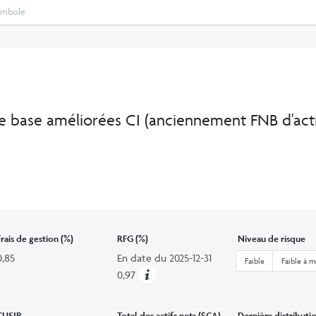
Select
Recherche
search
option
e base améliorées CI
(anciennement FNB d'act
Frais de gestion (%)
RFG (%)
Niveau de risque
0,85
En date du
2025-12-31
Faible
Faible à 
0,97
CUSIP
Total des actifs nets ($CA)
Dernière distributi