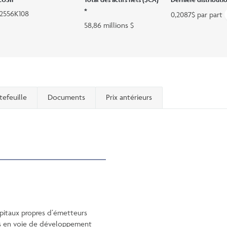
*
12556K108
0,2087$ par part
58,86 millions $
tefeuille
Documents
Prix antérieurs
capitaux propres d’émetteurs
s en voie de développement