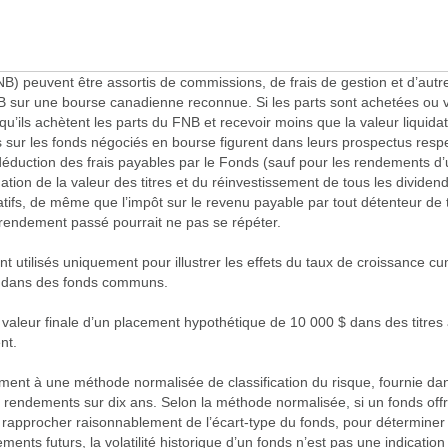
) peuvent être assortis de commissions, de frais de gestion et d’autre
NB sur une bourse canadienne reconnue. Si les parts sont achetées ou 
u’ils achètent les parts du FNB et recevoir moins que la valeur liquidativ
s sur les fonds négociés en bourse figurent dans leurs prospectus res
duction des frais payables par le Fonds (sauf pour les rendements d’
tion de la valeur des titres et du réinvestissement de tous les dividendes
ultatifs, de même que l’impôt sur le revenu payable par tout détenteur de
e rendement passé pourrait ne pas se répéter.
utilisés uniquement pour illustrer les effets du taux de croissance cum
s dans des fonds communs.
a valeur finale d’un placement hypothétique de 10 000 $ dans des titres 
nt.
nt à une méthode normalisée de classification du risque, fournie dans 
 rendements sur dix ans. Selon la méthode normalisée, si un fonds offre
 rapprocher raisonnablement de l’écart-type du fonds, pour déterminer l
ts futurs, la volatilité historique d’un fonds n’est pas une indication d