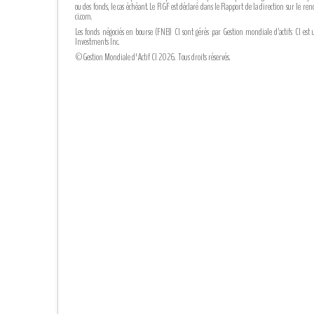
ou des fonds, le cas échéant. Le RGF est déclaré dans le Rapport de la direction sur le
ci.com.
Les fonds négociés en bourse (FNB) CI sont gérés par Gestion mondiale d’actifs CI est 
Investments Inc.
©Gestion Mondiale d'Actif CI 2026. Tous droits réservés.