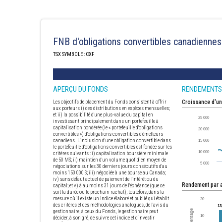
FNB d'obligations convertibles canadiennes
TSX SYMBOLE : CXF
APERÇU DU FONDS
RENDEMENTS
Les objectifs de placement du Fonds consistent à offrir
Croissance d'u
aux porteurs i) des distributions en espèces mensuelles;
et ii) la possibilité d'une plus-value du capital en
investissant principalement dans un portefeuille à
capitalisation pondérée (le « portefeuille d'obligations
convertibles ») d'obligations convertibles d'émetteurs
canadiens. L'inclusion d'une obligation convertible dans
le portefeuille d'obligations convertibles est fondée sur les
critères suivants : i) capitalisation boursière minimale
de 50 M$; ii) maintien d'un volume quotidien moyen de
négociations sur les 30 derniers jours consécutifs d'au
moins 150 000 $; iii) négociée à une bourse au Canada;
iv) sans défaut actuel de paiement de l'intérêt ou du
Rendement par 
capital; et v) à au moins 31 jours de l'échéance (que ce
soit la durée ou le prochain rachat); toutefois, dans la
mesure où il existe un indice élaboré et publié qui établit
des critères et des méthodologies analogues, de l'avis du
gestionnaire, à ceux du Fonds, le gestionnaire peut
décider, à son gré, de suivre cet indice et d'investir