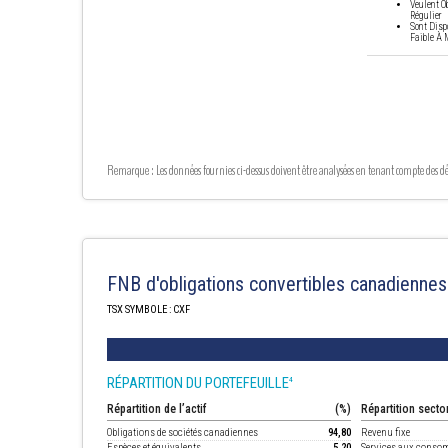
Veulent O
Régulier
Sont Disp
Faible À 
Remarque : Les données fournies ci-dessus doivent être analysées en tenant compte des dén
FNB d'obligations convertibles canadiennes
TSX SYMBOLE : CXF
RÉPARTITION DU PORTEFEUILLE
4
Répartition de l’actif
(%)
Répartition secto
Obligations de sociétés canadiennes
94,80
Revenu fixe
Espèces et équivalents
5,20
Services aux cons