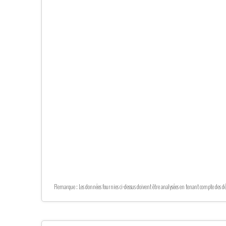
Remarque : Les données fournies ci-dessus doivent être analysées en tenant compte des dén