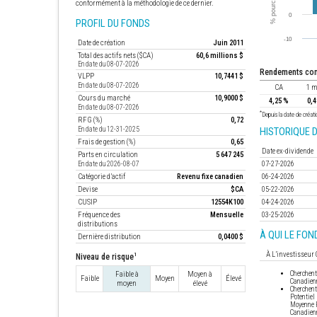
conformément à la méthodologie de ce dernier.
PROFIL DU FONDS
Date de création
Juin 2011
Total des actifs nets ($CA)
60,6 millions $
En date du 08-07-2026
rendements c
VLPP
10,7441 $
En date du 08-07-2026
CA
1 m
Cours du marché
10,9000 $
4,25 %
0,4
En date du 08-07-2026
*
Depuis la date de créati
RFG (%)
0,72
En date du 12-31-2025
HISTORIQUE D
Frais de gestion (%)
0,65
Date ex-dividende
Parts en circulation
5 647 245
07-27-2026
En date du 2026-08-07
Catégorie d’actif
Revenu fixe canadien
06-24-2026
Devise
$CA
05-22-2026
CUSIP
12554K100
04-24-2026
Fréquence des
Mensuelle
03-25-2026
distributions
À QUI LE FOND
Dernière distribution
0,0400 $
À L’investisseur 
1
Niveau de risque
Faible à
Moyen à
Cherchent
Faible
Moyen
Élevé
Canadienn
moyen
élevé
Cherchen
Potentiel
Moyenne P
Canadienn