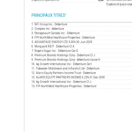
Espèces et quasi-esp
PRINCIPAUX TITRES
6
1. NFI Group Inc - Débenture
2. Cineplex Inc - débenture
3. Storagevault Canada Inc - Débenture
4. FPI NorthWest Healthcare Properties - Débenture
5. ADVANTAGE ENERGY LTD 5.00% 30-Jun-2029
6. Morguard REIT - Debenture Cl A
7. Rogers Sugar Inc - Débenture Cat G
8. Premium Brands Holdings Corp - Debenture Cl J
9. Premium Brands Holdings Corp - débenture classe H
10. Ag Growth International Inc - Débenture Cat I
11. Tidewater Midstream and Infrastrct Ltd - Débenture
12. Alaris Equity Partners Income Trust - Debenture
13. ALARIS EQUITY PARTNERS INCOME 6.25% 31-Dec-2030
14. Ag Growth International Inc - Debenture Cl J
15. FPI NorthWest Healthcare Properties - Débenture