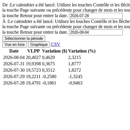
De :
Le calendrier a été lancé. Utilisez les touches Contrôle et les fl
la touche Page suivante ou précédente pour changer de mois et les to
la touche Retour pour entrer la date.
À :
Le calendrier a été lancé. Utilisez les touches Contrôle et les flè
la touche Page suivante ou précédente pour changer de mois et les to
la touche Retour pour entrer la date.
Sélectionner la période
CSV
Vue en liste
Graphique
Date
VLPP
Variation ($)
Variation (%)
2026-08-04
20,4027
0,4629
2,3215
2026-07-31
19,9398
0,3675
1,8777
2026-07-30
19,5723
0,3512
1,8272
2026-07-29
19,2211
-0,2580
-1,3245
2026-07-28
19,4791
-0,1861
-0,9463