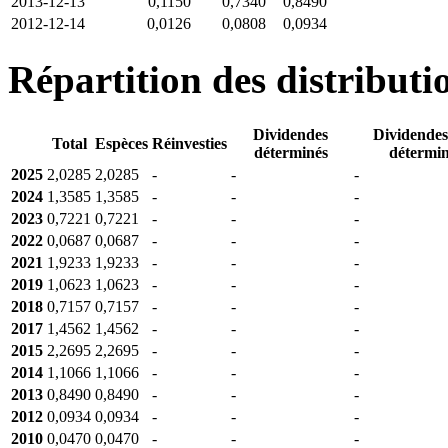
2013-12-13
0,1150
0,7340
0,8490
2012-12-14
0,0126
0,0808
0,0934
Répartition des distributi
Dividendes
Dividendes
Total
Espèces
Réinvesties
déterminés
détermin
2025
2,0285
2,0285
-
-
-
2024
1,3585
1,3585
-
-
-
2023
0,7221
0,7221
-
-
-
2022
0,0687
0,0687
-
-
-
2021
1,9233
1,9233
-
-
-
2019
1,0623
1,0623
-
-
-
2018
0,7157
0,7157
-
-
-
2017
1,4562
1,4562
-
-
-
2015
2,2695
2,2695
-
-
-
2014
1,1066
1,1066
-
-
-
2013
0,8490
0,8490
-
-
-
2012
0,0934
0,0934
-
-
-
2010
0,0470
0,0470
-
-
-