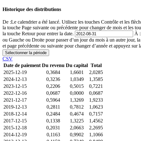
Historique des distributions
De :
Le calendrier a été lancé. Utilisez les touches Contrôle et les fl
la touche Page suivante ou précédente pour changer de mois et les to
la touche Retour pour entrer la date.
À :
ou Gauche ou Droite pour passer d’un jour du mois à un autre jour, l
et page précédente ou suivante pour changer d’année et appuyez sur la
Sélectionner la période
CSV
Date de paiement
Du revenu
Du capital
Total
2025-12-19
0,3684
1,6601
2,0285
2024-12-13
0,3236
1,0349
1,3585
2023-12-15
0,2206
0,5015
0,7221
2022-12-16
0,0687
0,0000
0,0687
2021-12-17
0,5964
1,3269
1,9233
2019-12-13
0,2811
0,7812
1,0623
2018-12-14
0,2484
0,4674
0,7157
2017-12-15
0,1338
1,3225
1,4562
2015-12-18
0,2031
2,0663
2,2695
2014-12-19
0,1163
0,9902
1,1066