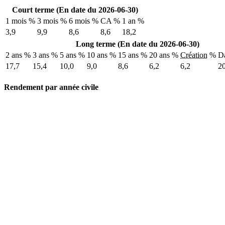
Court terme (En date du 2026-06-30)
1 mois %
3 mois %
6 mois %
CA %
1 an %
3,9
9,9
8,6
8,6
18,2
Long terme (En date du 2026-06-30)
2 ans %
3 ans %
5 ans %
10 ans %
15 ans %
20 ans %
Création
%
Da
17,7
15,4
10,0
9,0
8,6
6,2
6,2
2
Rendement par année civile