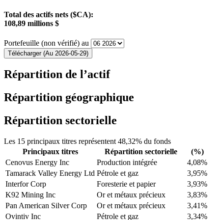
Total des actifs nets ($CA):
108,89 millions $
Portefeuille (non vérifié) au
Télécharger (Au 2026-05-29)
Répartition de l’actif
Répartition géographique
Répartition sectorielle
Les 15 principaux titres représentent 48,32% du fonds
Principaux titres
Répartition sectorielle
(%)
Cenovus Energy Inc
Production intégrée
4,08%
Tamarack Valley Energy Ltd
Pétrole et gaz
3,95%
Interfor Corp
Foresterie et papier
3,93%
K92 Mining Inc
Or et métaux précieux
3,83%
Pan American Silver Corp
Or et métaux précieux
3,41%
Ovintiv Inc
Pétrole et gaz
3,34%