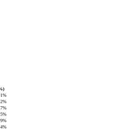
%)
01%
92%
87%
85%
79%
74%