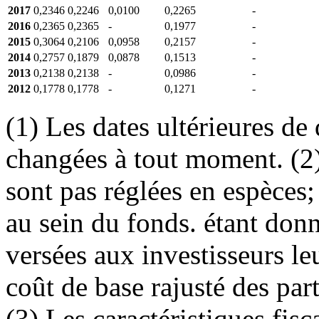
2017
0,2346
0,2246
0,0100
0,2265
-
2016
0,2365
0,2365
-
0,1977
-
2015
0,3064
0,2106
0,0958
0,2157
-
2014
0,2757
0,1879
0,0878
0,1513
-
2013
0,2138
0,2138
-
0,0986
-
2012
0,1778
0,1778
-
0,1271
-
(1) Les dates ultérieures de
changées à tout moment. (2)
sont pas réglées en espèces;
au sein du fonds. étant donn
versées aux investisseurs le
coût de base rajusté des par
(3) Les caractéristiques fisc