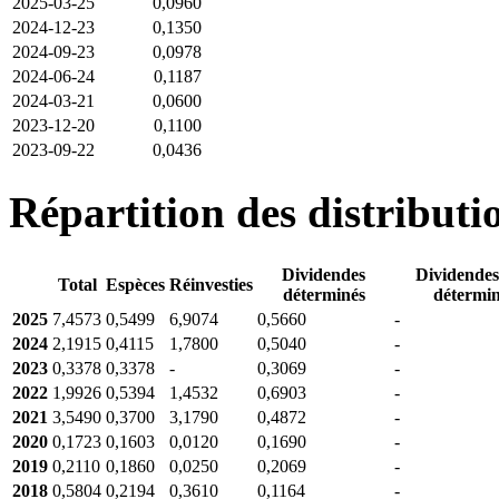
2025-03-25
0,0960
2024-12-23
0,1350
2024-09-23
0,0978
2024-06-24
0,1187
2024-03-21
0,0600
2023-12-20
0,1100
2023-09-22
0,0436
Répartition des distributi
Dividendes
Dividendes
Total
Espèces
Réinvesties
déterminés
détermin
2025
7,4573
0,5499
6,9074
0,5660
-
2024
2,1915
0,4115
1,7800
0,5040
-
2023
0,3378
0,3378
-
0,3069
-
2022
1,9926
0,5394
1,4532
0,6903
-
2021
3,5490
0,3700
3,1790
0,4872
-
2020
0,1723
0,1603
0,0120
0,1690
-
2019
0,2110
0,1860
0,0250
0,2069
-
2018
0,5804
0,2194
0,3610
0,1164
-