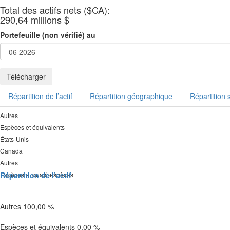
Total des actifs nets ($CA):
290,64 millions $
Portefeuille (non vérifié) au
Télécharger
Répartition de l’actif
Répartition géographique
Répartition s
Autres
Espèces et équivalents
États-Unis
Canada
Autres
Espèces et quasi-espèces
Répartition de l’actif
Autres 100,00 %
Espèces et équivalents 0,00 %