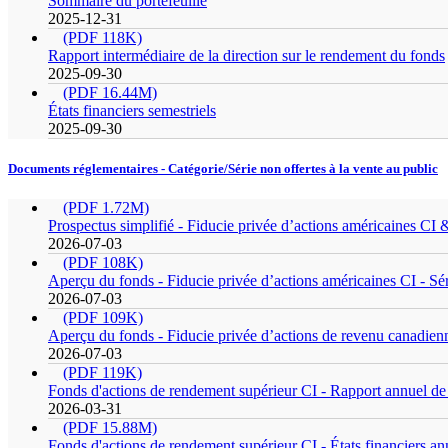
Sommaire du portefeuille
2025-12-31
(PDF 118K)
Rapport intermédiaire de la direction sur le rendement du fonds
2025-09-30
(PDF 16.44M)
États financiers semestriels
2025-09-30
Documents réglementaires - Catégorie/Série non offertes à la vente au public
(PDF 1.72M)
Prospectus simplifié - Fiducie privée d’actions américaines CI
2026-07-03
(PDF 108K)
Aperçu du fonds - Fiducie privée d’actions américaines CI - Sér
2026-07-03
(PDF 109K)
Aperçu du fonds - Fiducie privée d’actions de revenu canadienn
2026-07-03
(PDF 119K)
Fonds d'actions de rendement supérieur CI - Rapport annuel de 
2026-03-31
(PDF 15.88M)
Fonds d'actions de rendement supérieur CI - États financiers an