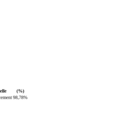
elle
(%)
cement
98,78%