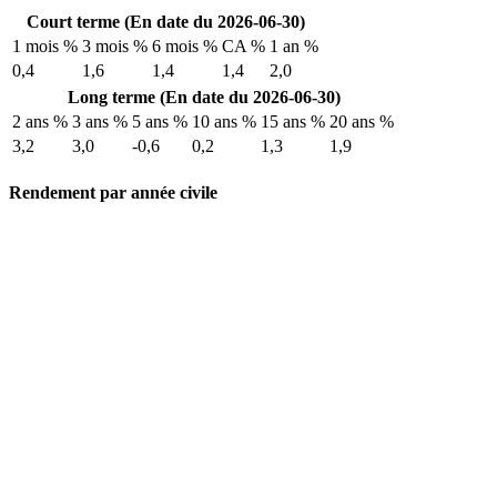
Court terme (En date du 2026-06-30)
1 mois %
3 mois %
6 mois %
CA %
1 an %
0,4
1,6
1,4
1,4
2,0
Long terme (En date du 2026-06-30)
2 ans %
3 ans %
5 ans %
10 ans %
15 ans %
20 ans %
3,2
3,0
-0,6
0,2
1,3
1,9
Rendement par année civile