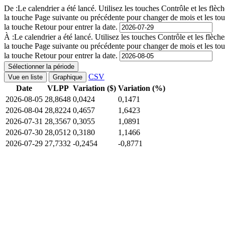
De :
Le calendrier a été lancé. Utilisez les touches Contrôle et les fl
la touche Page suivante ou précédente pour changer de mois et les to
la touche Retour pour entrer la date.
À :
Le calendrier a été lancé. Utilisez les touches Contrôle et les flè
la touche Page suivante ou précédente pour changer de mois et les to
la touche Retour pour entrer la date.
Sélectionner la période
CSV
Vue en liste
Graphique
Date
VLPP
Variation ($)
Variation (%)
2026-08-05
28,8648
0,0424
0,1471
2026-08-04
28,8224
0,4657
1,6423
2026-07-31
28,3567
0,3055
1,0891
2026-07-30
28,0512
0,3180
1,1466
2026-07-29
27,7332
-0,2454
-0,8771